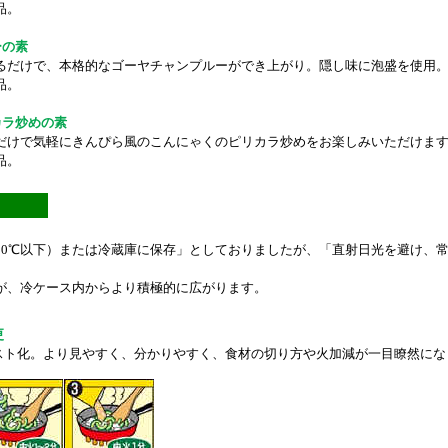
品。
ーの素
るだけで、本格的なゴーヤチャンプルーができ上がり。隠し味に泡盛を使用
品。
カラ炒めの素
だけで気軽にきんぴら風のこんにゃくのピリカラ炒めをお楽しみいただけま
品。
20℃以下）または冷蔵庫に保存」としておりましたが、「直射日光を避け、
。
が、冷ケース内からより積極的に広がります。
更
スト化。より見やすく、分かりやすく、食材の切り方や火加減が一目瞭然にな