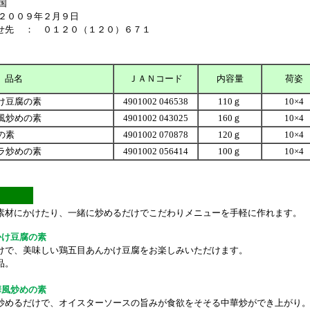
国
 ２００９年２月９日
せ先 ： ０１２０（１２０）６７１
品名
ＪＡＮコード
内容量
荷姿
け豆腐の素
4901002 046538
110ｇ
10×4
風炒めの素
4901002 043025
160ｇ
10×4
の素
4901002 070878
120ｇ
10×4
ラ炒めの素
4901002 056414
100ｇ
10×4
素材にかけたり、一緒に炒めるだけでこだわりメニューを手軽に作れます。
かけ豆腐の素
けで、美味しい鶏五目あんかけ豆腐をお楽しみいただけます。
品。
華風炒めの素
炒めるだけで、オイスターソースの旨みが食欲をそそる中華炒ができ上がり