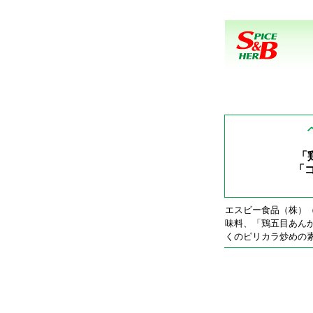
「
「
エスビー食品（株）
味料、「鶏五目あん
くのピリカラ炒めの