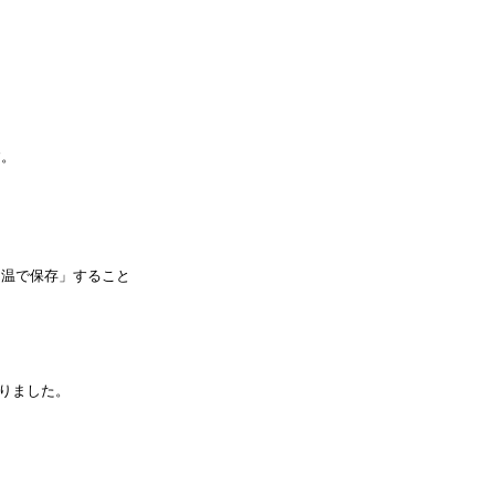
。
す。
常温で保存」すること
りました。