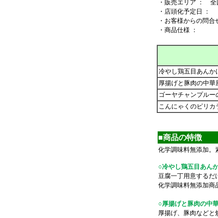
・販売エリア ： 全
・店頭化予定日 ：
・お客様からの問合
・商品仕様 ：
冷やし鶏五目あんか
厚揚げと豚肉の中華
ゴーヤチャンプルー
こんにゃくのピリカ
■商品の特徴
化学調味料無添加。
○冷やし鶏五目あん
豆腐一丁用意するだ
化学調味料無添加商
○厚揚げと豚肉の中
厚揚げ、豚肉などと