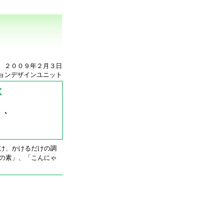
２００９年２月３日
ョンデザインユニット
く
」、
素」
け、かけるだけの調
の素」、「こんにゃ